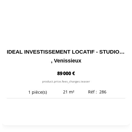
IDEAL INVESTISSEMENT LOCATIF - STUDIO PROCHE METRO TRAM...
,
Venissieux
89 000 €
product.price.fees_charges.teaser
21
m²
Réf :
286
1
pièce(s)