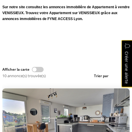
FAIRE GÉRER
Sur notre site consultez les annonces immobilière de Appartement à vendre
VENISSIEUX. Trouvez votre Appartement sur VENISSIEUX grâce aux
Budget max
annonces immobilières de FYNE ACCESS Lyon.
OFF MARKET
Plus de critères
Location Appartement VENISSIEUX
NOTRE AGENCE
Plus de critères
Immobilier VENISSIEUX
Créer une alerte
Créer une alerte
ESPACE CLIENT
Afficher la carte
10 annonce(s) trouvée(s)
Trier par