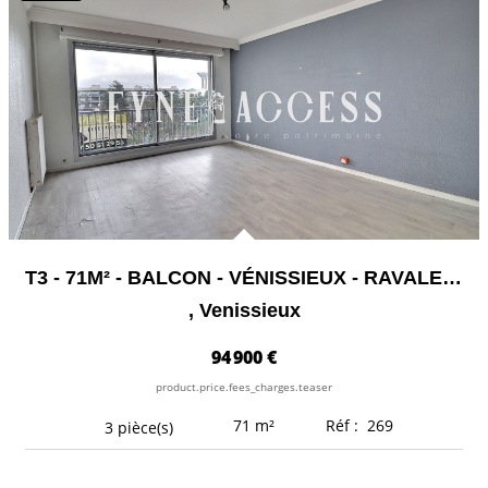
T3 - 71M² - BALCON - VÉNISSIEUX - RAVALEMENT FACADE -...
,
Venissieux
94 900 €
product.price.fees_charges.teaser
71
m²
Réf :
269
3
pièce(s)