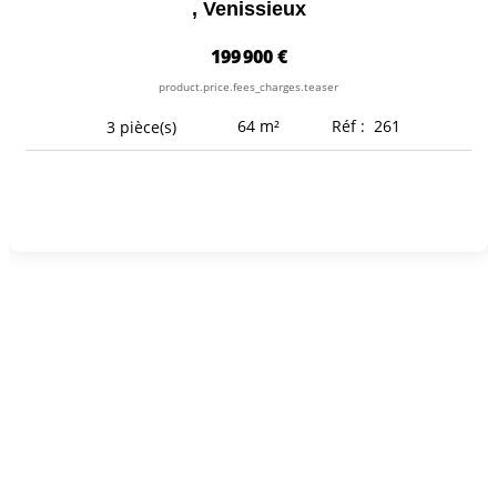
,
Venissieux
199 900 €
product.price.fees_charges.teaser
64
m²
Réf :
261
3
pièce(s)