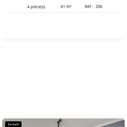
61
m²
Réf :
206
4
pièce(s)
Exclusif