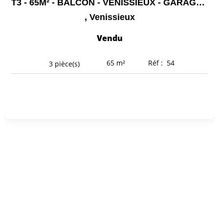
T3 - 65M² - BALCON - VENISSIEUX - GARAGE - PROCHE ECOLE -...
,
Venissieux
Vendu
65
m²
Réf :
54
3
pièce(s)