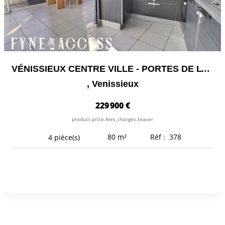
VÉNISSIEUX CENTRE VILLE - PORTES DE LYON - RÉSIDENCE...
,
Venissieux
229 900 €
product.price.fees_charges.teaser
80
m²
Réf :
378
4
pièce(s)