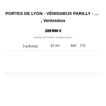
PORTES DE LYON - VÉNISSIEUX PARILLY - LIMITE LYON 8 - T3 -...
,
Venissieux
209 990 €
product.price.fees_charges.teaser
67
m²
Réf :
173
3
pièce(s)