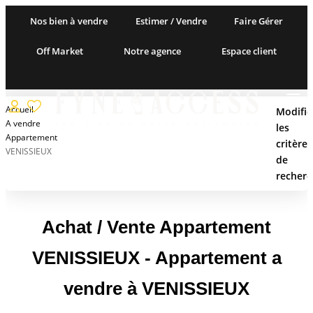
Nos bien à vendre
Estimer / Vendre
Faire Gérer
Off Market
Notre agence
Espace client
NOS BIEN À VENDRE
Accueil
Modifie
A vendre
les
Appartement
Acheter
critères
VENISSIEUX
de
Louer
recherc
Type de transaction
Nos Actualités
Acheter
Localisation
Achat / Vente Appartement
Localisation
ESTIMER / VENDRE
VENISSIEUX - Appartement a
Type de bien
Nos Biens Vendus
Sélectionnez...
vendre à VENISSIEUX
Surface min