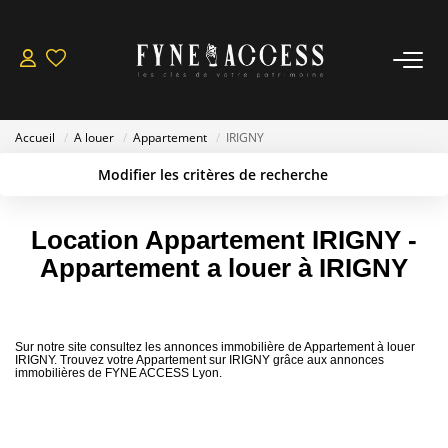
NOS BIEN À VENDRE
Accueil
A louer
Appartement
IRIGNY
Acheter
Modifier les critères de recherche
Louer
Type de transaction
Localisation
Acheter
Localisation
Nos Actualités
Location Appartement IRIGNY -
Type de bien
Sélectionnez...
Surface min
Appartement a louer à IRIGNY
ESTIMER / VENDRE
Budget max
Plus de critères
Nos Biens Vendus
Sur notre site consultez les annonces immobilière de Appartement à louer
Créer une alerte
IRIGNY. Trouvez votre Appartement sur IRIGNY grâce aux annonces
immobilières de FYNE ACCESS Lyon.
FAIRE GÉRER
Immobilier IRIGNY