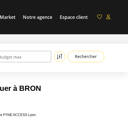
 Market
Notre agence
Espace client
Budget max
ouer à BRON
s de FYNE ACCESS Lyon.