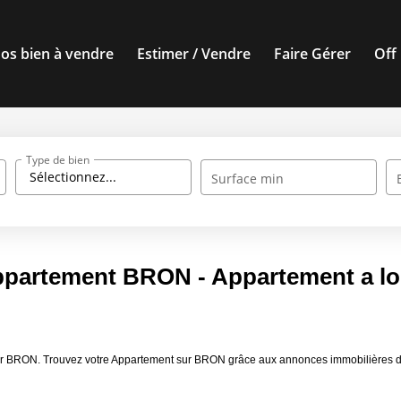
os bien à vendre
Estimer / Vendre
Faire Gérer
Off
Type de bien
Sélectionnez...
Surface min
ppartement BRON - Appartement a l
louer BRON. Trouvez votre Appartement sur BRON grâce aux annonces immobilière