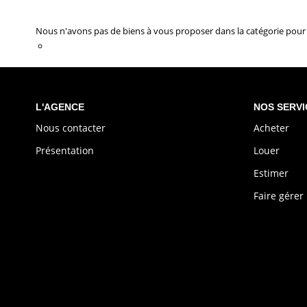
Immobilier BRON
Nous n'avons pas de biens à vous proposer dans la catégorie pour l
Transmettez-nous votre demande
L'AGENCE
NOS SERVI
Nous contacter
Acheter
Présentation
Louer
Estimer
Faire gérer