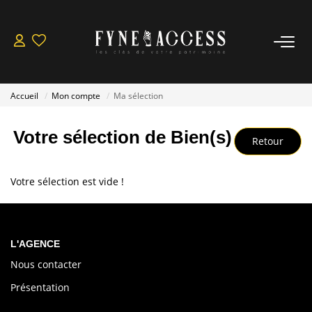
NOS BIEN À VENDRE
Accueil
Mon compte
Ma sélection
Acheter
Louer
Votre sélection de Bien(s)
Nos Actualités
Votre sélection est vide !
ESTIMER / VENDRE
Nos Biens Vendus
L'AGENCE
Nous contacter
FAIRE GÉRER
Présentation