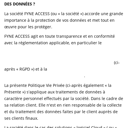
DES DONNÉES ?
OFF MARKET
La société FYNE ACCESS (ou « la société ») accorde une grande
importance à la protection de vos données et met tout en
NOTRE AGENCE
œuvre pour les protéger.
FYNE ACCESS agit en toute transparence et en conformité
ESPACE CLIENT
avec la réglementation applicable, en particulier le
Règlement
(UE) 2016/679 du Parlement européen et du Conseil du 27
avril 2016 relatif à la protection des personnes physiques à
l'égard du traitement des données à caractère personnel
(ci-
après « RGPD ») et à la
Loi n°78-17 du 6 janvier 1978 relative à
l'informatique, aux fichiers et aux libertés
.
La présente Politique Vie Privée (ci-après également « la
Présente ») s'applique aux traitements de données à
caractère personnel effectués par la société. Dans le cadre de
sa relation client. Elle n'est en rien responsable de la collecte
et du traitement des données faites par le client auprès de
ses clients finaux.
La société dans le cas des solutions « logiciel Cloud » ( ou «