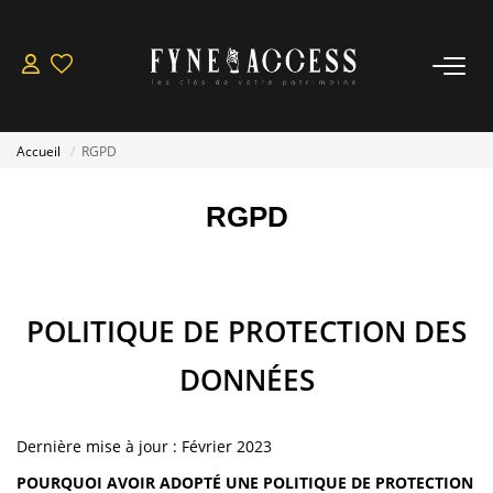
NOS BIEN À VENDRE
Accueil
RGPD
Acheter
Louer
RGPD
Nos Actualités
ESTIMER / VENDRE
POLITIQUE DE PROTECTION DES
Nos Biens Vendus
DONNÉES
FAIRE GÉRER
Dernière mise à jour : Février 2023
POURQUOI AVOIR ADOPTÉ UNE POLITIQUE DE PROTECTION